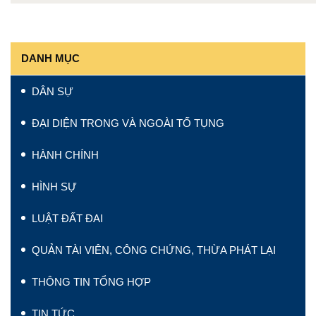
DANH MỤC
DÂN SỰ
ĐẠI DIỆN TRONG VÀ NGOÀI TỐ TỤNG
HÀNH CHÍNH
HÌNH SỰ
LUẬT ĐẤT ĐAI
QUẢN TÀI VIÊN, CÔNG CHỨNG, THỪA PHÁT LẠI
THÔNG TIN TỔNG HỢP
TIN TỨC