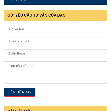
GỬI YÊU CẦU TƯ VẤN CỦA BẠN