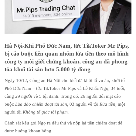
Hà Nội-
Khi Phó Đức Nam, tức TikToker Mr Pips,
bị cáo buộc liên quan nhóm lừa tiền theo mô hình
công ty môi giới chứng khoán, công an đã phong
tỏa khối tài sản hơn 5.000 tỷ đồng
.
Ngày 10/12, Công an Hà Nội cho biết đã khởi tố vụ án, khởi tố
Phó Đức Nam – tức TikToker Mr Pips và Lê Khắc Ngọ, 34 tuổi,
cùng 29 người về 5 tội danh. Trong đó, 26 người đối mặt cáo
buộc
Lừa đảo chiếm đoạt tài sản,
03 người về tội
Rửa tiền,
một
người tội
Không tố giác tội phạm
.
Cảnh sát kêu gọi Ngọ ra đầu thú và nộp lại tiền chiếm đoạt để
được hưởng khoan hồng.