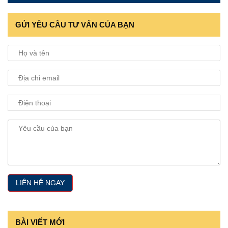
GỬI YÊU CẦU TƯ VẤN CỦA BẠN
BÀI VIẾT MỚI