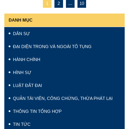
1
2
…
10
DANH MỤC
DÂN SỰ
ĐẠI DIỆN TRONG VÀ NGOÀI TỐ TỤNG
HÀNH CHÍNH
HÌNH SỰ
LUẬT ĐẤT ĐAI
QUẢN TÀI VIÊN, CÔNG CHỨNG, THỪA PHÁT LẠI
THÔNG TIN TỔNG HỢP
TIN TỨC