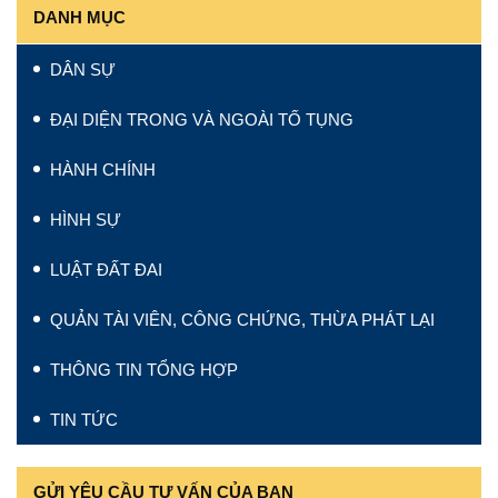
DANH MỤC
DÂN SỰ
ĐẠI DIỆN TRONG VÀ NGOÀI TỐ TỤNG
HÀNH CHÍNH
HÌNH SỰ
LUẬT ĐẤT ĐAI
QUẢN TÀI VIÊN, CÔNG CHỨNG, THỪA PHÁT LẠI
THÔNG TIN TỔNG HỢP
TIN TỨC
GỬI YÊU CẦU TƯ VẤN CỦA BẠN