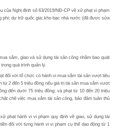
ều của Nghị định số 63/2019/NĐ-CP về xử phạt vi phạm
ãng phí; dự trữ quốc gia; kho bạc nhà nước (đã được sửa
n mua sắm, giao và sử dụng tài sản công nhằm bao quát
 trong quá trình quản lý.
t đối với tổ chức có hành vi mua sắm tài sản vượt tiêu
từ 2 đến 5 triệu đồng nếu giá trị tài sản mua sắm vượt
đồng đến dưới 75 triệu đồng; và phạt từ 10 đến 20 triệu
t chặt chẽ việc mua sắm tài sản công, bảo đảm tuân thủ
ử phạt hành vi vi phạm quy định về giao, sử dụng tài
iền đối với từng hành vi vi phạm cụ thể dao động từ 1