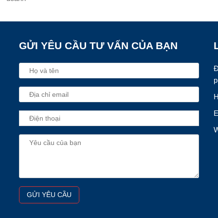
GỬI YÊU CẦU TƯ VẤN CỦA BẠN
Đ
p
H
E
W