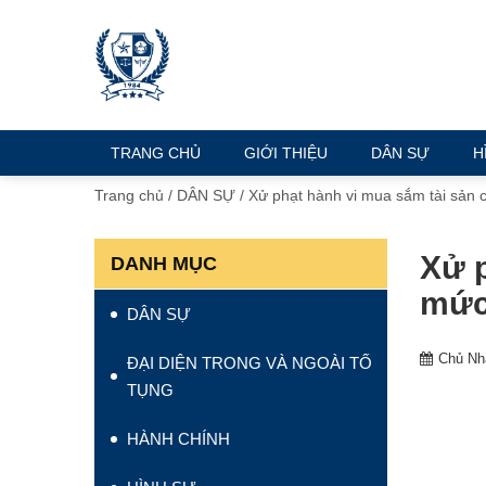
TRANG CHỦ
GIỚI THIỆU
DÂN SỰ
H
Trang chủ
/
DÂN SỰ
/
Xử phạt hành vi mua sắm tài sản 
Xử p
DANH MỤC
mứ
DÂN SỰ
Chủ Nhậ
ĐẠI DIỆN TRONG VÀ NGOÀI TỐ
TỤNG
HÀNH CHÍNH