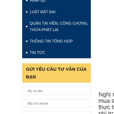
HÌNH SỰ
LUẬT ĐẤT ĐAI
QUẢN TÀI VIÊN, CÔNG CHỨNG,
THỪA PHÁT LẠI
THÔNG TIN TỔNG HỢP
TIN TỨC
GỬI YÊU CẦU TƯ VẤN CỦA
BẠN
Nghị 
mua s
thực 
phí tr