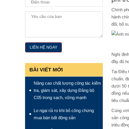
Chính ph
hành chín
đổi, bổ 
Nghị địn
đầy đủ hơ
BÀI VIẾT MỚI
Tại Điều
chuẩn, đị
Nâng cao chất lượng công tác kiểm
dưới 50 t
tra, giám sát, xây dựng Đảng bộ
đồng nếu
C05 trong sạch, vững mạnh
tiêu chu
Lo ngại rủi ro khi bỏ công chứng
Cùng với
mua bán bất động sản
sản công
triệu đồn