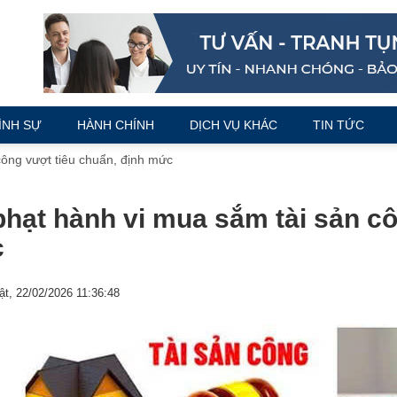
ÌNH SỰ
HÀNH CHÍNH
DỊCH VỤ KHÁC
TIN TỨC
công vượt tiêu chuẩn, định mức
hạt hành vi mua sắm tài sản cô
c
t, 22/02/2026 11:36:48