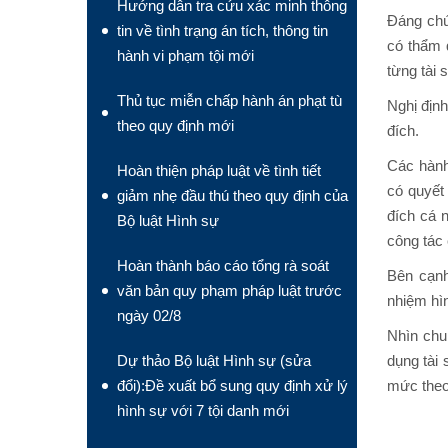
Hướng dẫn tra cứu xác minh thông
Đáng chú 
tin về tình trạng án tích, thông tin
có thẩm 
hành vi phạm tội mới
từng tài 
Thủ tục miễn chấp hành án phạt tù
Nghị định
theo quy định mới
đích.
Các hành
Hoàn thiện pháp luật về tình tiết
có quyết
giảm nhẹ đầu thú theo quy định của
đích cá 
Bộ luật Hình sự
công tác 
Hoàn thành báo cáo tổng rà soát
Bên cạnh
văn bản quy phạm pháp luật trước
nhiệm hìn
ngày 02/8
Nhìn chu
Dự thảo Bộ luật Hình sự (sửa
dụng tài
đổi):Đề xuất bổ sung quy định xử lý
mức theo
hình sự với 7 tội danh mới