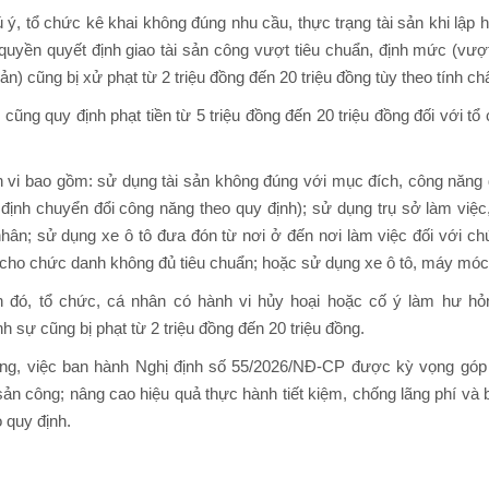
ý, tổ chức kê khai không đúng nhu cầu, thực trạng tài sản khi lập h
quyền quyết định giao tài sản công vượt tiêu chuẩn, định mức (vượt
sản) cũng bị xử phạt từ 2 triệu đồng đến 20 triệu đồng tùy theo tính c
 cũng quy định phạt tiền từ 5 triệu đồng đến 20 triệu đồng đối với 
 vi bao gồm: sử dụng tài sản không đúng với mục đích, công năng 
 định chuyển đổi công năng theo quy định); sử dụng trụ sở làm vi
nhân; sử dụng xe ô tô đưa đón từ nơi ở đến nơi làm việc đối với c
cho chức danh không đủ tiêu chuẩn; hoặc sử dụng xe ô tô, máy móc, 
 đó, tổ chức, cá nhân có hành vi hủy hoại hoặc cố ý làm hư hỏ
h sự cũng bị phạt từ 2 triệu đồng đến 20 triệu đồng.
ng, việc ban hành Nghị định số 55/2026/NĐ-CP được kỳ vọng góp 
 sản công; nâng cao hiệu quả thực hành tiết kiệm, chống lãng phí v
 quy định.