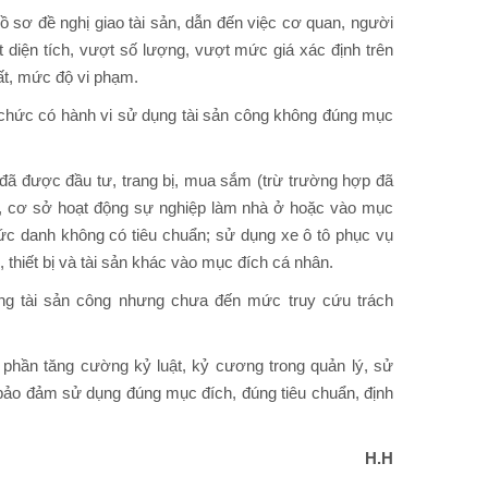
ồ sơ đề nghị giao tài sản, dẫn đến việc cơ quan, người
 diện tích, vượt số lượng, vượt mức giá xác định trên
hất, mức độ vi phạm.
tổ chức có hành vi sử dụng tài sản công không đúng mục
đã được đầu tư, trang bị, mua sắm (trừ trường hợp đã
ệc, cơ sở hoạt động sự nghiệp làm nhà ở hoặc vào mục
hức danh không có tiêu chuẩn; sử dụng xe ô tô phục vụ
thiết bị và tài sản khác vào mục đích cá nhân.
ng tài sản công nhưng chưa đến mức truy cứu trách
phần tăng cường kỷ luật, kỷ cương trong quản lý, sử
à bảo đảm sử dụng đúng mục đích, đúng tiêu chuẩn, định
H.H