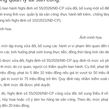
ủ ban hành Nghị định số 55/2026/NĐ-CP sửa đổi, bổ sung một số đi
h trong lĩnh vực quản lý tài sản công; thực hành tiết kiệm, chống l
sung bởi Nghị định số 102/2021/NĐ-CP).
Ảnh minh họa.
h mới tập trung sửa đổi, bổ sung các hành vi vi phạm liên quan đế
n các tình huống phát sinh trong thực tiễn, đồng thời tăng tính răn đe
 6 được sửa đổi, Nghị định số 55/2026/NĐ-CP quy định rõ mức xử phạ
nh mức do cơ quan, người có thẩm quyền ban hành. Cụ thể, phạt tiền 
riệu đồng; phạt từ 5 đến 10 triệu đồng nếu giá trị vượt từ 50 triệu 
 giá trị vượt từ 75 triệu đồng trở lên. Quy định này nhằm kiểm soá
ẩn, định mức đã được phê duyệt.
 đó, Nghị định số 55/2026/NĐ-CP cũng sửa đổi, bổ sung Điều 8 về x
, hủy hoại hoặc cố ý làm hư hỏng tài sản công. Theo đó, mức phạt t
g đến 20 triệu đồng.