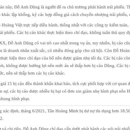
án này, Đỗ Anh Dũng là người đề ra chủ trương phát hành trái phiếu. 
o khác lập khống, ký các hợp đồng giả cách chuyển nhượng trái phiếu, 
 Hoàng Việt trực tiếp điều hành, thống nhất với các công ty kiểm toán
ái phiếu. Các bị cáo khác thực hiện theo chỉ đạo, không tuân thủ quy đị
, Đỗ Anh Dũng có vai trò cao nhất trong vụ án, tuy nhiên, bị cáo cũn
áo là doanh nhân xuất sắc, có nhiều đóng góp cho xã hội. Còn Đỗ Hoàng 
 thực hiện theo chỉ đạo của bố nên được giảm nhẹ tối đa. Các bị cáo c
h, không được hưởng lợi nên mức án sẽ thấp hơn bị cáo Dũng. Các bị c
sức, nên sẽ thấp hơn các bị cáo khác.
giá 15 bị cáo đều thành khẩn khai báo, tích cực phối hợp với cơ quan đ
iền sự, các bị cáo được nhiều bị hại có đơn xin giảm nhẹ hình phạt nê
khung hình phạt.
g xác định, tháng 6/2021, Tân Hoàng Minh bị dư nợ tín dụng hơn 18.500
2.
ợ và chi tiêu, Đỗ Anh Dũng chỉ đạo cấp dưới phát hành các gói trái ph