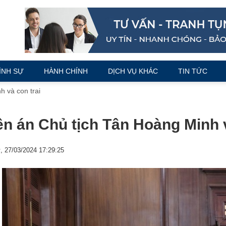
ÌNH SỰ
HÀNH CHÍNH
DỊCH VỤ KHÁC
TIN TỨC
 và con trai
n án Chủ tịch Tân Hoàng Minh v
, 27/03/2024 17:29:25