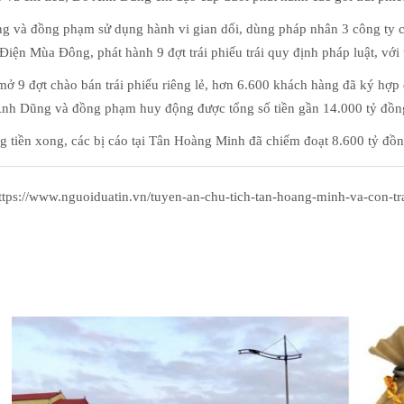
 và đồng phạm sử dụng hành vi gian dối, dùng pháp nhân 3 công ty c
Điện Mùa Đông, phát hành 9 đợt trái phiếu trái quy định pháp luật, với 
mở 9 đợt chào bán trái phiếu riêng lẻ, hơn 6.600 khách hàng đã ký hợp
nh Dũng và đồng phạm huy động được tổng số tiền gần 14.000 tỷ đồn
 tiền xong, các bị cáo tại Tân Hoàng Minh đã chiếm đoạt 8.600 tỷ đồn
tps://www.nguoiduatin.vn/tuyen-an-chu-tich-tan-hoang-minh-va-con-tr