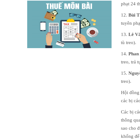
phạt 24 t
12.
Bùi T
tuyên phạ
13.
Lê V
tù treo).
14.
Phan
treo, trả
15.
Nguy
treo).
Hội đồng 
các bị cá
Các bị cá
thông qua
sao cho đ
khống để t