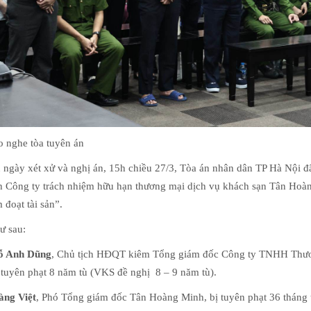
o nghe tòa tuyên án
 ngày xét xử và nghị án, 15h chiều 27/3, Tòa án nhân dân TP Hà Nội 
h Công ty trách nhiệm hữu hạn thương mại dịch vụ khách sạn Tân Hoà
 đoạt tài sản”.
ư sau:
ỗ Anh Dũng
, Chủ tịch HĐQT kiêm Tổng giám đốc Công ty TNHH Thư
 tuyên phạt 8 năm tù (VKS đề nghị 8 – 9 năm tù).
ng Việt
, Phó Tổng giám đốc Tân Hoàng Minh, bị tuyên phạt 36 tháng 