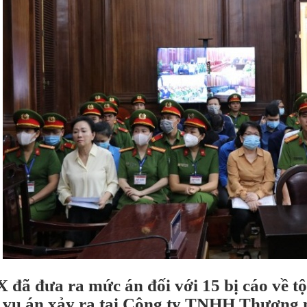
đã đưa ra mức án đối với 15 bị cáo về tộ
 vụ án xảy ra tại Công ty TNHH Thương 