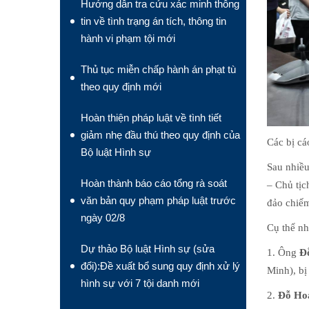
Hướng dẫn tra cứu xác minh thông
tin về tình trạng án tích, thông tin
hành vi phạm tội mới
Thủ tục miễn chấp hành án phạt tù
theo quy định mới
Hoàn thiện pháp luật về tình tiết
giảm nhẹ đầu thú theo quy định của
Các bị cá
Bộ luật Hình sự
Sau nhiều
Hoàn thành báo cáo tổng rà soát
– Chủ tịc
văn bản quy phạm pháp luật trước
đảo chiếm
ngày 02/8
Cụ thể nh
Dự thảo Bộ luật Hình sự (sửa
1. Ông
Đ
đổi):Đề xuất bổ sung quy định xử lý
Minh), bị
hình sự với 7 tội danh mới
2.
Đỗ Hoà