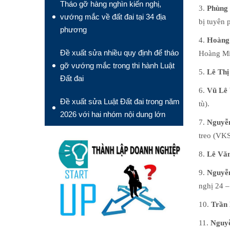
Tháo gỡ hàng nghìn kiến nghị,
3.
Phùng 
vướng mắc về đất đai tại 34 địa
bị tuyên 
phương
4.
Hoàng
Đề xuất sửa nhiều quy định để tháo
Hoàng Min
gỡ vướng mắc trong thi hành Luật
5.
Lê Thị
Đất đai
6.
Vũ Lê
Đề xuất sửa Luật Đất đai trong năm
tù).
2026 với hai nhóm nội dung lớn
7.
Nguyễ
treo (VKS
8.
Lê Văn
9.
Nguyễ
nghị 24 –
10.
Trần
11.
Nguy