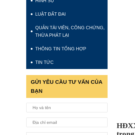
HÌNH SỰ
LUẬT ĐẤT ĐAI
QUẢN TÀI VIÊN, CÔNG CHỨNG,
THỪA PHÁT LẠI
THÔNG TIN TỔNG HỢP
TIN TỨC
GỬI YÊU CẦU TƯ VẤN CỦA
BẠN
HĐXX 
trong