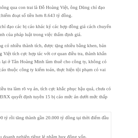
Thông qua con trai là Đỗ Hoàng Việt, ông Dũng chỉ đạo
chiếm đoạt số tiền hơn 8.643 tỷ đồng.
, chỉ đạo các bị cáo khác ký các hợp đồng giả cách chuyển
nh của pháp luật trong việc thẩm định giá.
g có nhiều thành tích, được tặng nhiều bằng khen, bản
Việt tích cực hợp tác với cơ quan điều tra, thành khẩn
òn lại ở Tân Hoàng Minh làm thuê cho công ty, không có
áo thuộc công ty kiểm toán, thực hiện tội phạm có vai
iều tra làm rõ vụ án, tích cực khắc phục hậu quả, chưa có
n HĐXX quyết định tuyên 15 bị cáo mức án dưới mức thấp
 tỷ rồi tăng thành gần 20.000 tỷ đồng tại thời điểm đầu
iếu doanh nghiệp riêng lẻ nhằm huy động vốn.