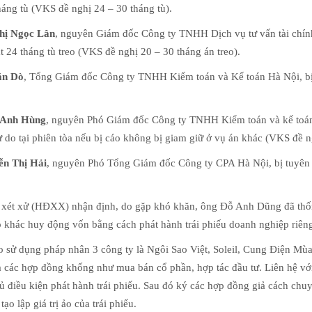
háng tù (VKS đề nghị 24 – 30 tháng tù).
hị Ngọc Lân
, nguyên Giám đốc Công ty TNHH Dịch vụ tư vấn tài chính
t 24 tháng tù treo (VKS đề nghị 20 – 30 tháng án treo).
ăn Dò
, Tổng Giám đốc Công ty TNHH Kiểm toán và Kế toán Hà Nội, bị 
 Anh Hùng
, nguyên Phó Giám đốc Công ty TNHH Kiểm toán và kế toán 
 tự do tại phiên tòa nếu bị cáo không bị giam giữ ở vụ án khác (VKS đề n
ễn Thị Hải
, nguyên Phó Tổng Giám đốc Công ty CPA Hà Nội, bị tuyên p
xét xử (HĐXX) nhận định, do gặp khó khăn, ông Đỗ Anh Dũng đã thống
o khác huy động vốn bằng cách phát hành trái phiếu doanh nghiệp riêng
o sử dụng pháp nhân 3 công ty là Ngôi Sao Việt, Soleil, Cung Điện Mù
 các hợp đồng khống như mua bán cổ phần, hợp tác đầu tư. Liên hệ với
ủ điều kiện phát hành trái phiếu. Sau đó ký các hợp đồng giả cách chu
ạo lập giá trị ảo của trái phiếu.