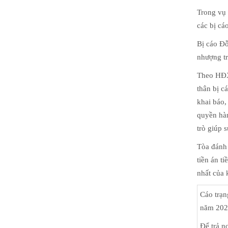
Trong vụ 
các bị cá
Bị cáo Đỗ
nhượng tr
Theo HĐXX
thân bị c
khai báo,
quyền hàn
trò giúp 
Tòa đánh 
tiền án t
nhất của 
Cáo trạn
năm 202
Để trả n