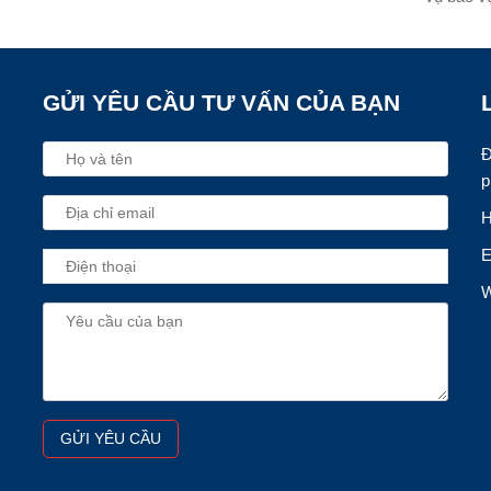
GỬI YÊU CẦU TƯ VẤN CỦA BẠN
Đ
p
H
E
W