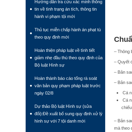
Hướng dẫn tra cứu xác minh thông
tin về tình trạng án tích, thông tin
hành vi phạm tội mới
Thủ tục miễn chấp hành án phạt tù
theo quy định mới
Chuẩ
Hoàn thiện pháp luật về tình tiết
– Thông b
giảm nhẹ đầu thú theo quy định của
– Quyết 
Bộ luật Hình sự
– Bản sa
Hoàn thành báo cáo tổng rà soát
– Bản sa
văn bản quy phạm pháp luật trước
Cá nh
ngày 02/8
Cá nh
Dự thảo Bộ luật Hình sự (sửa
chiếu
đổi):Đề xuất bổ sung quy định xử lý
– Bản sa
hình sự với 7 tội danh mới
mà theo 