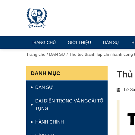
TRANG CHỦ
GIỚI THIỆU
DÂN SỰ
H
Trang chủ
/
DÂN SỰ
/
Thủ tục thành lập chi nhánh công
Thủ 
DANH MỤC
DÂN SỰ
Thứ Sá
ĐẠI DIỆN TRONG VÀ NGOÀI TỐ
TỤNG
HÀNH CHÍNH