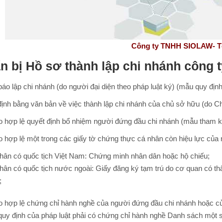
Công ty TNHH SIOLAW- Tổng đài 
n bị
Hồ sơ thành lập chi nhánh công 
áo lập chi nhánh (do người đại diện theo pháp luật ký) (mẫu quy định
định bằng văn bản về việc thành lập chi nhánh của chủ sở hữu (do 
o hợp lệ quyết định bổ nhiệm người đứng đầu chi nhánh (mẫu tham k
o hợp lệ một trong các giấy tờ chứng thực cá nhân còn hiệu lực của
ân có quốc tịch Việt Nam: Chứng minh nhân dân hoặc hộ chiếu;
ân có quốc tịch nước ngoài: Giấy đăng ký tạm trú do cơ quan có t
;
o hợp lệ chứng chỉ hành nghề của người đứng đầu chi nhánh hoặc c
quy định của pháp luật phải có chứng chỉ hành nghề Danh sách một 