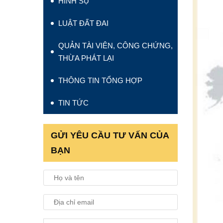
HÌNH SỰ
LUẬT ĐẤT ĐAI
QUẢN TÀI VIÊN, CÔNG CHỨNG,
THỪA PHÁT LẠI
THÔNG TIN TỔNG HỢP
TIN TỨC
GỬI YÊU CẦU TƯ VẤN CỦA
BẠN