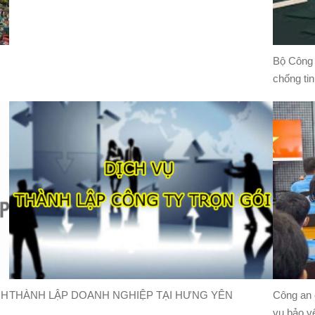
Bộ Công a
chống tin
NH
THÀNH LẬP DOANH NGHIỆP TẠI HƯNG YÊN
Công an 
vụ bảo v