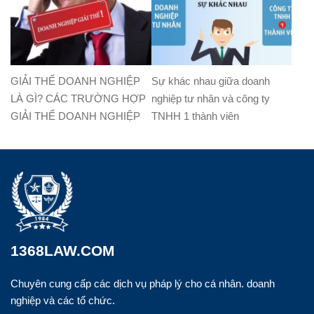
GIẢI THỂ DOANH NGHIỆP
Sự khác nhau giữa doanh
LÀ GÌ? CÁC TRƯỜNG HỢP
nghiệp tư nhân và công ty
GIẢI THỂ DOANH NGHIỆP
TNHH 1 thành viên
1368LAW.COM
Chuyên cung cấp các dịch vụ pháp lý cho cá nhân. doanh
nghiệp và các tổ chức.