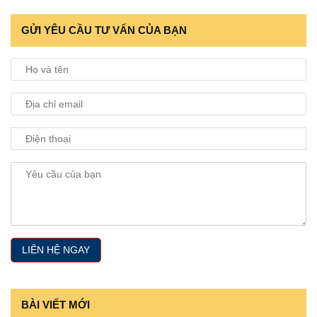
GỬI YÊU CẦU TƯ VẤN CỦA BẠN
BÀI VIẾT MỚI