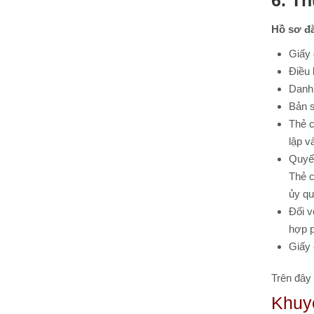
6. Th
Hồ sơ đă
Giấy 
Điều 
Danh 
Bản s
Thẻ c
lập v
Quyết
Thẻ c
ủy qu
Đối v
hợp p
Giấy 
Trên đây 
Khuy