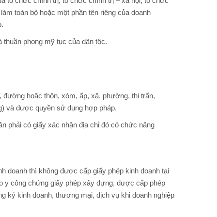
 tổ chức chính trị, tổ chức chính trị – xã hội, tổ chức
để làm toàn bộ hoặc một phần tên riêng của doanh
ó.
và thuần phong mỹ tục của dân tộc.
ố, đường hoặc thôn, xóm, ấp, xã, phường, thị trấn,
ương) và được quyền sử dụng hợp pháp.
ần phải có giấy xác nhận địa chỉ đó có chức năng
h doanh thì không được cấp giấy phép kinh doanh tại
 sao y công chứng giấy phép xây dựng, được cấp phép
 ký kinh doanh, thương mại, dịch vụ khi doanh nghiệp