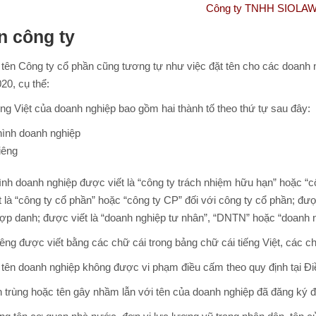
Công ty TNHH SIOLAW- Tổng đài
n công ty
tên Công ty cổ phần cũng tương tự như việc đặt tên cho các doanh n
20, cụ thể:
iếng Việt của doanh nghiệp bao gồm hai thành tố theo thứ tự sau đây:
hình doanh nghiệp
iêng
 hình doanh nghiệp được viết là “công ty trách nhiệm hữu hạn” hoặc 
 là “công ty cổ phần” hoặc “công ty CP” đối với công ty cổ phần; đượ
hợp danh; được viết là “doanh nghiệp tư nhân”, “DNTN” hoặc “doanh n
 riêng được viết bằng các chữ cái trong bảng chữ cái tiếng Việt, các c
 tên doanh nghiệp không được vi phạm điều cấm theo quy định tại Đi
ên trùng hoặc tên gây nhầm lẫn với tên của doanh nghiệp đã đăng ký 