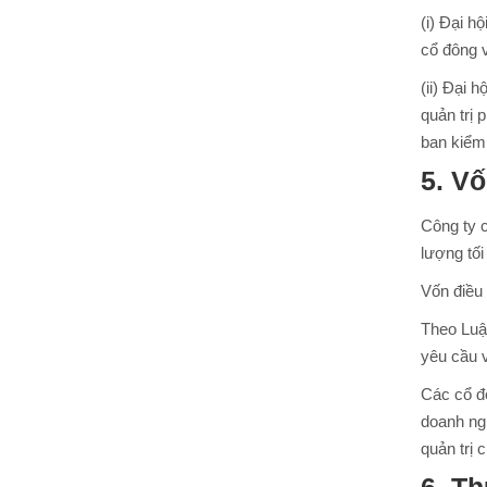
(i) Đại 
cổ đông 
(ii) Đại 
quản trị 
ban kiểm 
5. V
Công ty c
lượng tối
Vốn điều 
Theo Luật
yêu cầu 
Các cổ đ
doanh ng
quản trị 