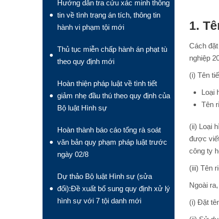
Hướng dẫn tra cứu xác minh thông
tin về tình trạng án tích, thông tin
1. Tê
hành vi phạm tội mới
Cách đặt 
Thủ tục miễn chấp hành án phạt tù
nghiệp 20
theo quy định mới
(i) Tên t
Hoàn thiện pháp luật về tình tiết
Loại 
giảm nhẹ đầu thú theo quy định của
Tên r
Bộ luật Hình sự
(ii) Loại
Hoàn thành báo cáo tổng rà soát
được viết
văn bản quy phạm pháp luật trước
công ty 
ngày 02/8
(iii) Tên
Dự thảo Bộ luật Hình sự (sửa
Ngoài ra,
đổi):Đề xuất bổ sung quy định xử lý
hình sự với 7 tội danh mới
(i) Đặt t