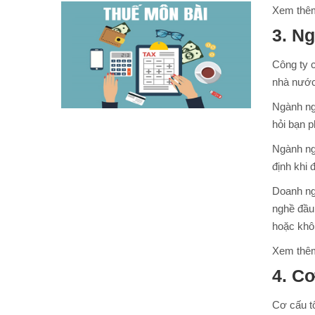
Xem thê
3. N
Công ty 
nhà nước
Ngành ng
hỏi bạn 
Ngành ng
định khi 
Doanh ng
nghề đầu 
hoặc khôn
Xem thê
4. C
Cơ cấu t