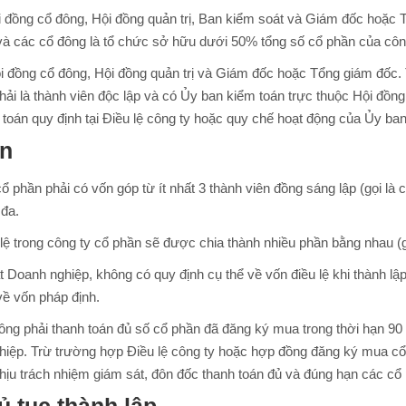
hội đồng cổ đông, Hội đồng quản trị, Ban kiểm soát và Giám đốc hoặc
và các cổ đông là tổ chức sở hữu dưới 50% tổng số cổ phần của công
hội đồng cổ đông, Hội đồng quản trị và Giám đốc hoặc Tổng giám đốc
phải là thành viên độc lập và có Ủy ban kiểm toán trực thuộc Hội đồ
toán quy định tại Điều lệ công ty hoặc quy chế hoạt động của Ủy ban
ốn
ổ phần phải có vốn góp từ ít nhất 3 thành viên đồng sáng lập (gọi l
 đa.
lệ trong công ty cổ phần sẽ được chia thành nhiều phần bằng nhau (g
 Doanh nghiệp, không có quy định cụ thể về vốn điều lệ khi thành l
về vốn pháp định.
ông phải thanh toán đủ số cổ phần đã đăng ký mua trong thời hạn 9
hiệp. Trừ trường hợp Điều lệ công ty hoặc hợp đồng đăng ký mua cổ
chịu trách nhiệm giám sát, đôn đốc thanh toán đủ và đúng hạn các c