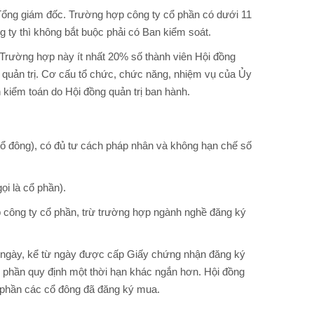
 Tổng giám đốc. Trường hợp công ty cổ phần có dưới 11
 ty thì không bắt buộc phải có Ban kiểm soát.
. Trường hợp này ít nhất 20% số thành viên Hội đồng
ng quản trị. Cơ cấu tổ chức, chức năng, nhiệm vụ của Ủy
 kiểm toán do Hội đồng quản trị ban hành.
à cổ đông), có đủ tư cách pháp nhân và không hạn chế số
ọi là cổ phần).
ập công ty cổ phần, trừ trường hợp ngành nghề đăng ký
0 ngày, kể từ ngày được cấp Giấy chứng nhận đăng ký
 phần quy định một thời hạn khác ngắn hơn. Hội đồng
ổ phần các cổ đông đã đăng ký mua.