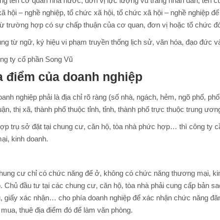
ụng tên cơ quan nhà nước, đơn vị lực lượng vũ trang nhân dân, tên của
 xã hội – nghề nghiệp, tổ chức xã hội, tổ chức xã hội – nghề nghiệp 
trừ trường hợp có sự chấp thuận của cơ quan, đơn vị hoặc tổ chức đ
dụng từ ngữ, ký hiệu vi phạm truyền thống lịch sử, văn hóa, đạo đức 
ông ty cổ phần Song Vũ
ịa điểm của doanh nghiệp
oanh nghiệp phải là địa chỉ rõ ràng (số nhà, ngách, hẻm, ngõ phố, ph
ận, thị xã, thành phố thuộc tỉnh, tỉnh, thành phố trực thuộc trung 
p trụ sở đặt tại chung cư, căn hộ, tòa nhà phức hợp… thì công ty c
ại, kinh doanh.
hung cư chỉ có chức năng để ở, không có chức năng thương mại, kin
đó. Chủ đầu tư tại các chung cư, căn hộ, tòa nhà phải cung cấp bản
, giấy xác nhận… cho phía doanh nghiệp để xác nhận chức năng đăng
 mua, thuê địa điểm đó để làm văn phòng.