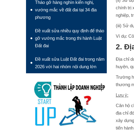
(ii) Sử d
Tháo gỡ hàng nghìn kiến nghị,
chính trị
vướng mắc về đất đai tại 34 địa
nghiệp, 
phương
(iii) Sử 
Đề xuất sửa nhiều quy định để tháo
Ví dụ: C
gỡ vướng mắc trong thi hành Luật
2. Đ
Đất đai
Đề xuất sửa Luật Đất đai trong năm
Địa chỉ d
2026 với hai nhóm nội dung lớn
huyện, qu
Trường hợ
thương m
Lưu ý:
Căn hộ c
địa chỉ 
xây dựng
tiến hành