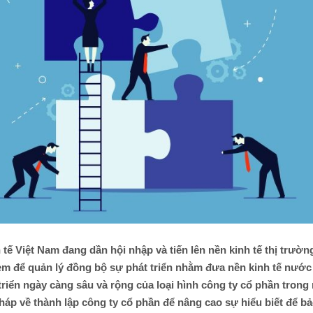
 tế Việt Nam đang dần hội nhập và tiến lên nền kinh tế thị trườn
kèm để quản lý đồng bộ sự phát triển nhằm đưa nền kinh tế nước
triển ngày càng sâu và rộng của loại hình công ty cổ phần trong 
pháp về thành lập công ty cổ phần để nâng cao sự hiểu biết để b