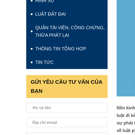
HÌNH SỰ
LUẬT ĐẤT ĐAI
QUẢN TÀI VIÊN, CÔNG CHỨNG,
THỪA PHÁT LẠI
THÔNG TIN TỔNG HỢP
TIN TỨC
GỬI YÊU CẦU TƯ VẤN CỦA
BẠN
Nền kinh
luật đi 
sự phát 
về luật 