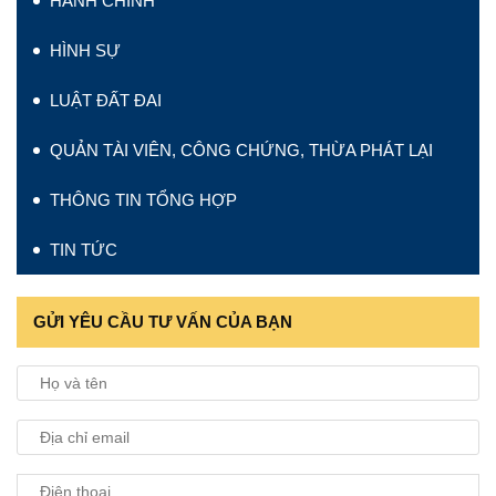
HÀNH CHÍNH
HÌNH SỰ
LUẬT ĐẤT ĐAI
QUẢN TÀI VIÊN, CÔNG CHỨNG, THỪA PHÁT LẠI
THÔNG TIN TỔNG HỢP
TIN TỨC
GỬI YÊU CẦU TƯ VẤN CỦA BẠN