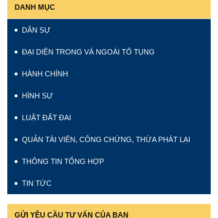
DANH MỤC
DÂN SỰ
ĐẠI DIỆN TRONG VÀ NGOÀI TỐ TỤNG
HÀNH CHÍNH
HÌNH SỰ
LUẬT ĐẤT ĐAI
QUẢN TÀI VIÊN, CÔNG CHỨNG, THỪA PHÁT LẠI
THÔNG TIN TỔNG HỢP
TIN TỨC
GỬI YÊU CẦU TƯ VẤN CỦA BẠN