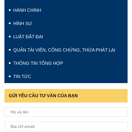
HÀNH CHÍNH
HÌNH SỰ
LUẬT ĐẤT ĐAI
QUẢN TÀI VIÊN, CÔNG CHỨNG, THỪA PHÁT LẠI
THÔNG TIN TỔNG HỢP
TIN TỨC
GỬI YÊU CẦU TƯ VẤN CỦA BẠN