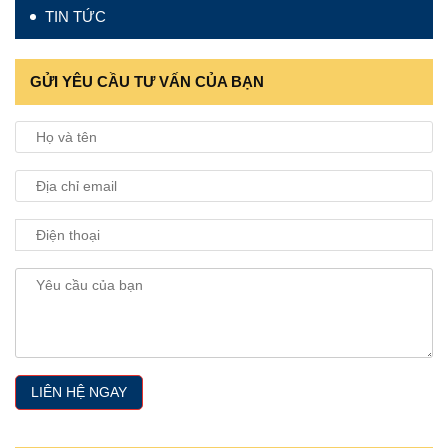
TIN TỨC
GỬI YÊU CẦU TƯ VẤN CỦA BẠN