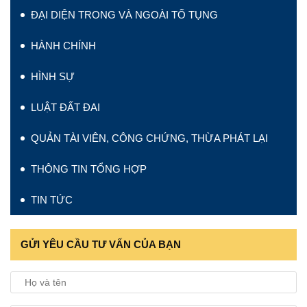
ĐẠI DIỆN TRONG VÀ NGOÀI TỐ TỤNG
HÀNH CHÍNH
HÌNH SỰ
LUẬT ĐẤT ĐAI
QUẢN TÀI VIÊN, CÔNG CHỨNG, THỪA PHÁT LẠI
THÔNG TIN TỔNG HỢP
TIN TỨC
GỬI YÊU CẦU TƯ VẤN CỦA BẠN