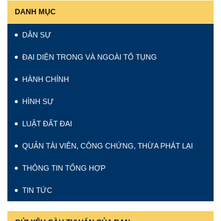
DANH MỤC
DÂN SỰ
ĐẠI DIỆN TRONG VÀ NGOÀI TỐ TỤNG
HÀNH CHÍNH
HÌNH SỰ
LUẬT ĐẤT ĐAI
QUẢN TÀI VIÊN, CÔNG CHỨNG, THỪA PHÁT LẠI
THÔNG TIN TỔNG HỢP
TIN TỨC