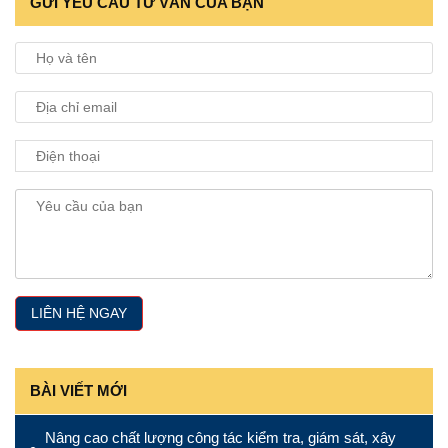
GỬI YÊU CẦU TƯ VẤN CỦA BẠN
BÀI VIẾT MỚI
Nâng cao chất lượng công tác kiểm tra, giám sát, xây