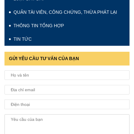
QUẢN TÀI VIÊN, CÔNG CHỨNG, THỪA PHÁT LẠI
THÔNG TIN TỔNG HỢP
TIN TỨC
GỬI YÊU CẦU TƯ VẤN CỦA BẠN