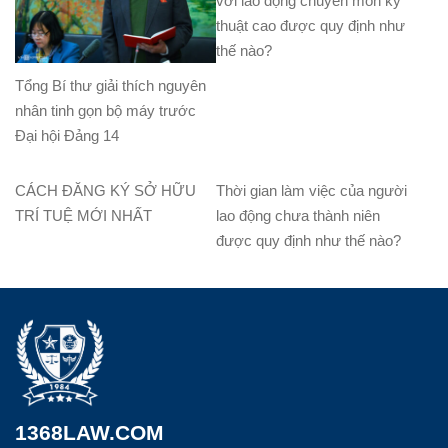
với lao động chuyên môn kỹ
thuật cao được quy định như
thế nào?
Tổng Bí thư giải thích nguyên
nhân tinh gọn bộ máy trước
Đại hội Đảng 14
CÁCH ĐĂNG KÝ SỞ HỮU
Thời gian làm việc của người
TRÍ TUỆ MỚI NHẤT
lao động chưa thành niên
được quy định như thế nào?
1368LAW.COM