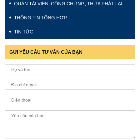
QUẢN TÀI VIÊN, CÔNG CHỨNG, THỪA PHÁT LẠI
THÔNG TIN TỔNG HỢP
TIN TỨC
GỬI YÊU CẦU TƯ VẤN CỦA BẠN