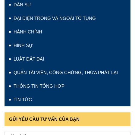
DÂN SỰ
ĐẠI DIỆN TRONG VÀ NGOÀI TỐ TỤNG
HÀNH CHÍNH
HÌNH SỰ
LUẬT ĐẤT ĐAI
QUẢN TÀI VIÊN, CÔNG CHỨNG, THỪA PHÁT LẠI
THÔNG TIN TỔNG HỢP
TIN TỨC
GỬI YÊU CẦU TƯ VẤN CỦA BẠN