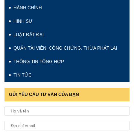
HÀNH CHÍNH
HÌNH SỰ
LUẬT ĐẤT ĐAI
QUẢN TÀI VIÊN, CÔNG CHỨNG, THỪA PHÁT LẠI
THÔNG TIN TỔNG HỢP
TIN TỨC
GỬI YÊU CẦU TƯ VẤN CỦA BẠN